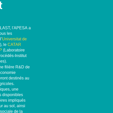
t
OPLAST, l'APESA a
ous les
l’
Universitat de
, le
CATAR
P
(Laboratoire
océdés-Institut
es).
une filière R&D de
’économie
eront destinés au
gricoles.
tiques, une
s disponibles
oires impliqués
ur au sol, ainsi
sociale de la