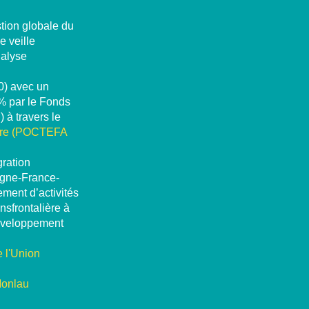
stion globale du
e veille
nalyse
0) avec un
5% par le Fonds
à travers le
rre (POCTEFA
gration
agne-France-
ment d’activités
sfrontalière à
développement
e l'Union
Monlau