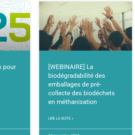
x pour
[WEBINAIRE] La
biodégradabilité des
emballages de pré-
collecte des biodéchets
en méthanisation
LIRE LA SUITE »