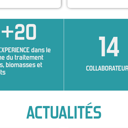
+
20
14
EXPERIENCE dans le
e du traitement
s, biomasses et
COLLABORATEU
nts
ACTUALITÉS