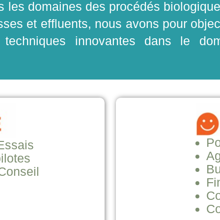
s les domaines des procédés biologiques
es et effluents, nous avons pour objecti
 techniques innovantes dans le dom
Po
Essais
Ag
ilotes
Bu
 Conseil
Fi
Co
Co