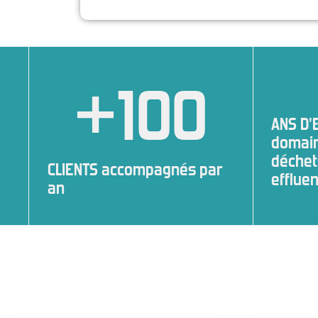
+
100
ANS D'
domain
déchet
CLIENTS accompagnés par
efflue
an