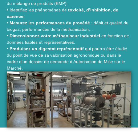
du mélange de produits (BMP).
• Identifiez les phénomènes de
toxicité, d’inhibition, de
carence.
•
Mesurez les performances du procédé
: débit et qualité du
biogaz, performances de la méthanisation…
•
Dimensionnez votre méthaniseur industriel
en fonction de
données fiables et représentatives.
•
Produisez un digestat représentatif
qui pourra être étudié
du point de vue de sa valorisation agronomique ou dans le
cadre d’un dossier de demande d’Autorisation de Mise sur le
Marché.