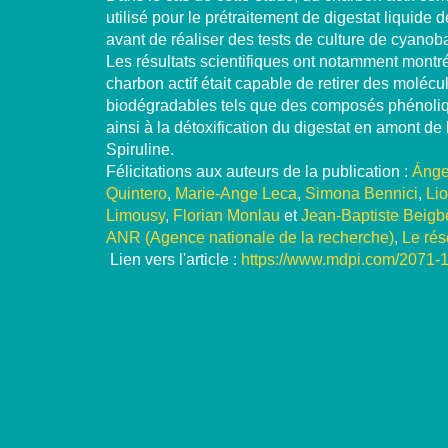
utilisé pour le prétraitement de digestat liquide
avant de réaliser des tests de culture de cyanoba
Les résultats scientifiques ont notamment montr
charbon actif était capable de retirer des molécul
biodégradables tels que des composés phénoliq
ainsi à la détoxification du digestat en amont de 
Spiruline.
Félicitations aux auteurs de la publication :
Ánge
Quintero
,
Marie-Ange Leca
,
Simona Bennici
,
Li
Limousy
,
Florian Monlau
et
Jean-Baptiste Beigb
ANR (Agence nationale de la recherche)
,
Le ré
Lien vers l'article :
https://www.mdpi.com/2071-