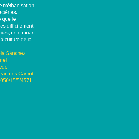
 de méthanisation
ctéries.
é que le
es difficilement
ues, contribuant
la culture de la
la Sánchez
onel
eder
seau des Carnot
1050/15/5/4571