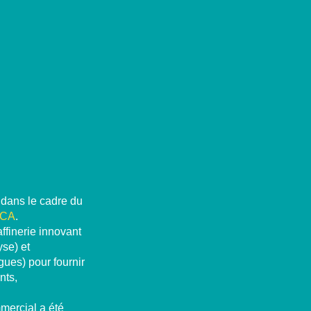
dans le cadre du
MICA
.
finerie innovant
se) et
gues) pour fournir
nts,
mercial a été