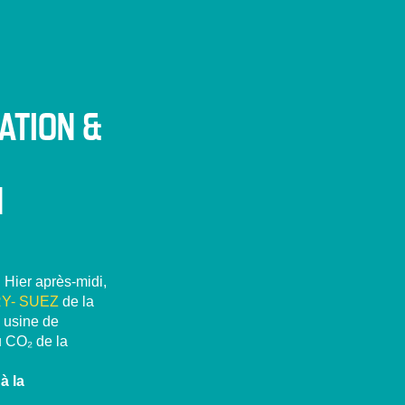
ATION &
N
. Hier après-midi,
RY-
SUEZ
de la
 usine de
u CO₂ de la
à la