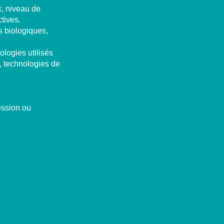
x, niveau de
tives.
 biologiques,
logies utilisés
s, technologies de
ession ou