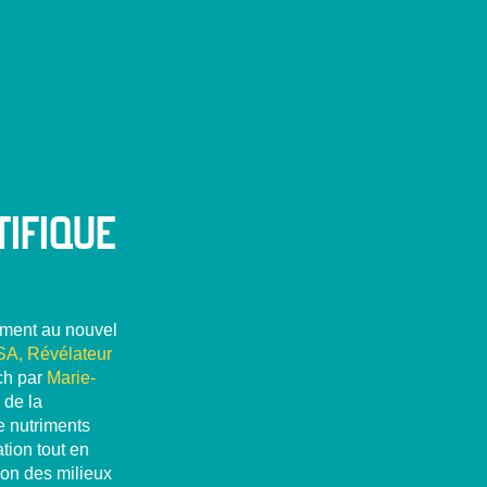
TIFIQUE
tement au nouvel
A, Révélateur
ch par
Marie-
 de la
e nutriments
tion tout en
ion des milieux