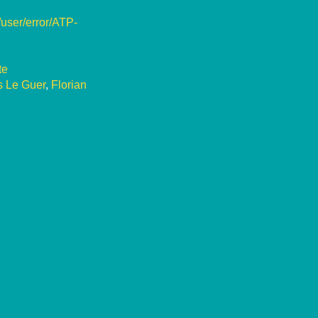
/user/error/ATP-
te
s Le Guer
,
Florian