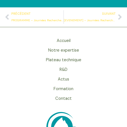
Précédent
Su
PRÉCÉDENT
SUIVANT
PROGRAMME – Journées Recherche Innovation Biogaz Méthanisation (JRI) à PAU – 64
[EVENEMENT] – Journées Recherche Innovation Biogaz Méthanisation (JRI)
Accueil
Notre expertise
Plateau technique
R&D
Actus
Formation
Contact