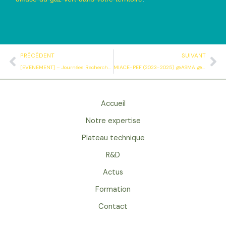
Précédent
Su
PRÉCÉDENT
SUIVANT
[EVENEMENT] – Journées Recherche Innovation Biogaz Méthanisation (JRI)
MIACE-PEF (2023-2025) @ASMA @SIAME @IPREM @Chaire MANTA :
Accueil
Notre expertise
Plateau technique
R&D
Actus
Formation
Contact