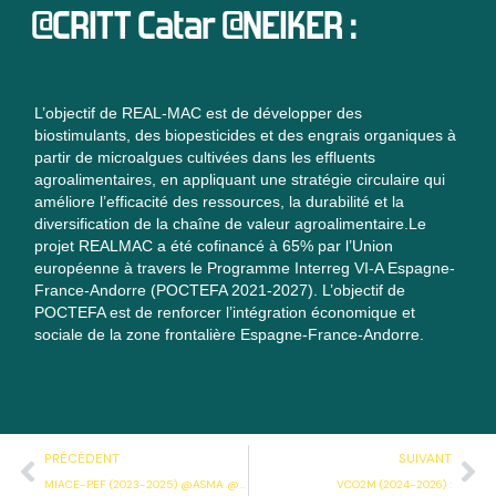
@CRITT Catar @NEIKER :
L’objectif de REAL-MAC est de développer des
biostimulants, des biopesticides et des engrais organiques à
partir de microalgues cultivées dans les effluents
agroalimentaires, en appliquant une stratégie circulaire qui
améliore l’efficacité des ressources, la durabilité et la
diversification de la chaîne de valeur agroalimentaire.Le
projet REALMAC a été cofinancé à 65% par l’Union
européenne à travers le Programme Interreg VI-A Espagne-
France-Andorre (POCTEFA 2021-2027). L’objectif de
POCTEFA est de renforcer l’intégration économique et
sociale de la zone frontalière Espagne-France-Andorre.
Précédent
Su
PRÉCÉDENT
SUIVANT
MIACE-PEF (2023-2025) @ASMA @SIAME @IPREM @Chaire MANTA :
VCO2M (2024-2026) :