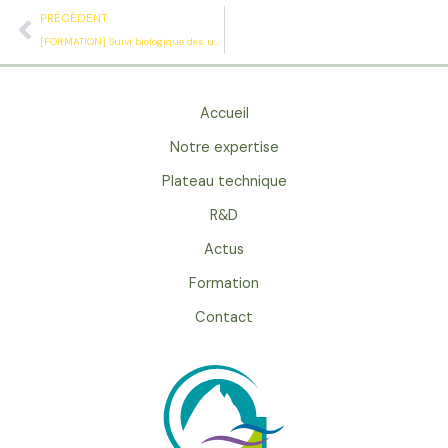
Précédent
PRÉCÉDENT
[FORMATION] Suivi biologique des unités de méthanisation
Accueil
Notre expertise
Plateau technique
R&D
Actus
Formation
Contact