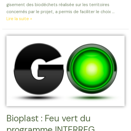
gisement des biodéchets réalisée sur les territoires
concernés par le projet, a permis de faciliter le choix …
Lire la suite »
Bioplast
:
Feu
vert
du
programme
INTERREG
POCTEFA
Bioplast : Feu vert du
programme INTERREG