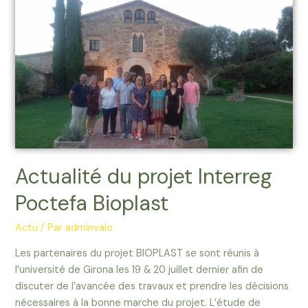
du
projet
Interreg
Poctefa
Bioplast
Actualité du projet Interreg
Poctefa Bioplast
Actu
/ Par
adminvalo
Les partenaires du projet BIOPLAST se sont réunis à
l’université de Girona les 19 & 20 juillet dernier afin de
discuter de l’avancée des travaux et prendre les décisions
nécessaires à la bonne marche du projet. L’étude de