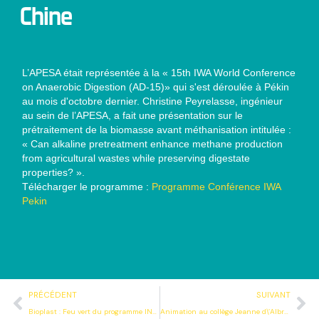
Chine
L’APESA était représentée à la « 15th IWA World Conference
on Anaerobic Digestion (AD-15)» qui s'est déroulée à Pékin
au mois d'octobre dernier. Christine Peyrelasse, ingénieur
au sein de l’APESA, a fait une présentation sur le
prétraitement de la biomasse avant méthanisation intitulée :
« Can alkaline pretreatment enhance methane production
from agricultural wastes while preserving digestate
properties? ».
Télécharger le programme :
Programme Conférence IWA
Pekin
Précédent
Su
PRÉCÉDENT
SUIVANT
Bioplast : Feu vert du programme INTERREG POCTEFA
Animation au collège Jeanne d\’Albret de Pau sur le compostage domestique