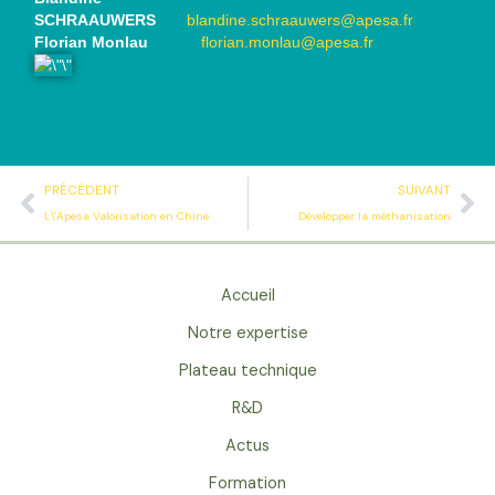
SCHRAAUWERS
blandine.schraauwers@apesa.fr
Florian Monlau
florian.monlau@apesa.fr
Précédent
Su
PRÉCÉDENT
SUIVANT
L\’Apesa Valorisation en Chine
Développer la méthanisation
Accueil
Notre expertise
Plateau technique
R&D
Actus
Formation