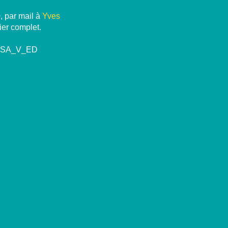
, par mail à
Yves
ier complet.
PESA_V_ED