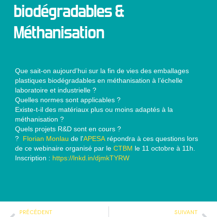
biodégradables &
Méthanisation
Que sait-on aujourd’hui sur la fin de vies des emballages
plastiques biodégradables en méthanisation à l’échelle
laboratoire et industrielle ?
Quelles normes sont applicables ?
Existe-t-il des matériaux plus ou moins adaptés à la
méthanisation ?
Quels projets R&D sont en cours ?
?
Florian Monlau
de l'
APESA
répondra à ces questions lors
de ce webinaire organisé par le
CTBM
le 11 octobre à 11h.
Inscription :
https://lnkd.in/djmkTYRW
Précédent
Su
PRÉCÉDENT
SUIVANT