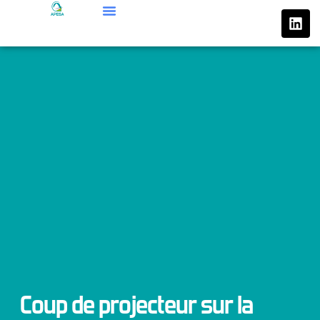
Aller
L
au
i
n
contenu
k
e
d
i
n
Coup de projecteur sur la