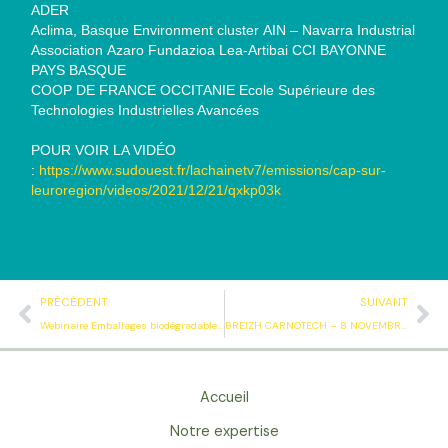
ADER
Aclima, Basque Environment cluster AIN – Navarra Industrial
Association Azaro Fundazioa Lea-Artibai CCI BAYONNE
PAYS BASQUE
COOP DE FRANCE OCCITANIE Ecole Supérieure des
Technologies Industrielles Avancées
POUR VOIR LA VIDÉO
:
https://www.sudouest.fr/lachainetv7/emissions/cap-sur-
leuroregion/videos/2021/12/21/qxkp03k
Précédent
Su
PRÉCÉDENT
SUIVANT
Webinaire Emballages biodégradables & Méthanisation
BREIZH CARNOTECH – 8 NOVEMBRE 2022
Accueil
Notre expertise