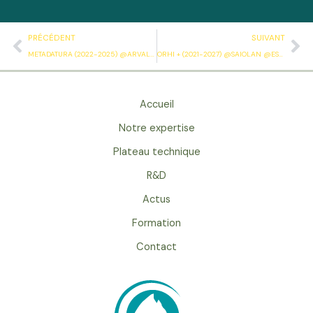
Précédent
Su
PRÉCÉDENT
SUIVANT
METADATURA (2022-2025) @ARVALIS :
ORHI + (2021-2027) @SAIOLAN @ESTIA @AXALKO @SOLTECO @ENTAINA @CCI BAYONNE @ADER @ACLIMA :
Accueil
Notre expertise
Plateau technique
R&D
Actus
Formation
Contact