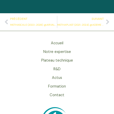
Précédent
Su
PRÉCÉDENT
SUIVANT
METHASCALE (2023-2026) @ARVALIS @INRAEMONTPELLIER @TOTALENERGIES ONETECH :
METHAPLAST (2021-2024) @ADEME GRAINE @RITTMO @BIONERVAL SARIA GROUPE @IRMA :
Accueil
Notre expertise
Plateau technique
R&D
Actus
Formation
Contact