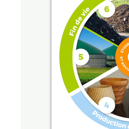
@GAIKER
@UNIVERSITAT
DE
LLEIDA
@UNIVERSITAT
DE
GIRONA
@INRAE
@INSA :