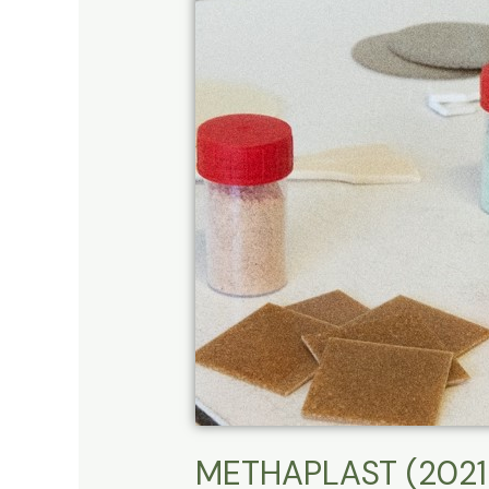
METHAPLAST
(2021-
2024)
@ADEME
GRAINE
@RITTMO
@BIONERVAL
SARIA
GROUPE
@IRMA :
METHAPLAST (202