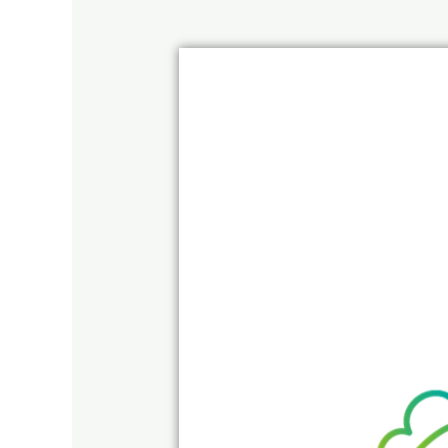
METHA-
HYN
(2022-
2028)
@ENGIE
LAB
CRIGEN
@IS2M
@INRAE :